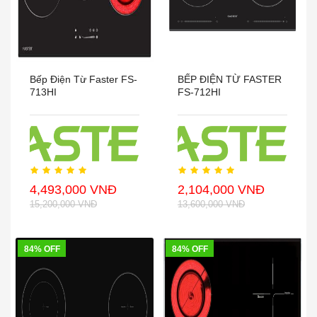
Bếp Điện Từ Faster FS-
BẾP ĐIỆN TỪ FASTER
713HI
FS-712HI
4,493,000 VNĐ
2,104,000 VNĐ
15,200,000 VNĐ
13,600,000 VNĐ
84% OFF
84% OFF