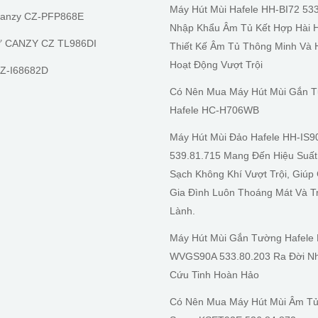
Máy Hút Mùi Hafele HH-BI72 53
Canzy CZ-PFP868E
Nhập Khẩu Âm Tủ Kết Hợp Hài 
Ừ CANZY CZ TL986DI
Thiết Kế Âm Tủ Thông Minh Và 
Hoạt Động Vượt Trội
Z-I68682D
Có Nên Mua Máy Hút Mùi Gắn 
Hafele HC-H706WB
Máy Hút Mùi Đảo Hafele HH-IS9
539.81.715 Mang Đến Hiệu Suấ
Sạch Không Khí Vượt Trội, Giúp
Gia Đình Luôn Thoáng Mát Và T
Lành.
Máy Hút Mùi Gắn Tường Hafele
WVGS90A 533.80.203 Ra Đời Nh
Cứu Tinh Hoàn Hảo
Có Nên Mua Máy Hút Mùi Âm Tủ