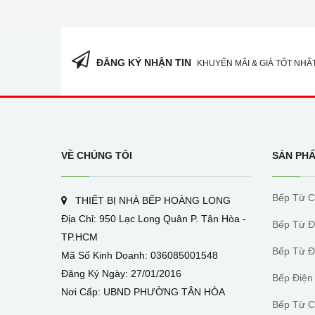
ĐĂNG KÝ NHẬN TIN
KHUYẾN MÃI & GIÁ TỐT NHẤ
VỀ CHÚNG TÔI
SẢN PH
Bếp Từ C
THIẾT BỊ NHÀ BẾP HOÀNG LONG
Địa Chỉ: 950 Lạc Long Quân P. Tân Hòa -
Bếp Từ Đ
TP.HCM
Bếp Từ Đ
Mã Số Kinh Doanh: 036085001548
Đăng Ký Ngày: 27/01/2016
Bếp Điện
Nơi Cấp: UBND PHƯỜNG TÂN HÒA
Bếp Từ 