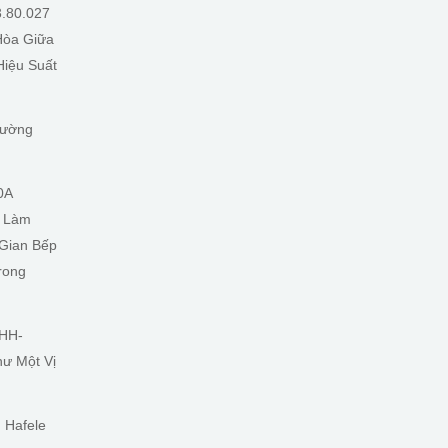
3.80.027
Hòa Giữa
Hiệu Suất
Tường
0A
t Làm
 Gian Bếp
rong
 HH-
ư Một Vị
 Hafele