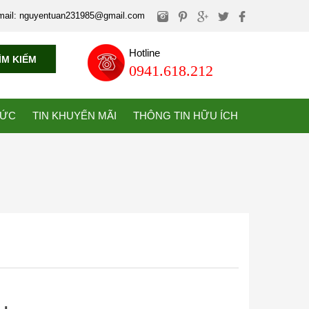
mail: nguyentuan231985@gmail.com
Hotline
ÌM KIẾM
0941.618.212
TỨC
TIN KHUYẾN MÃI
THÔNG TIN HỮU ÍCH