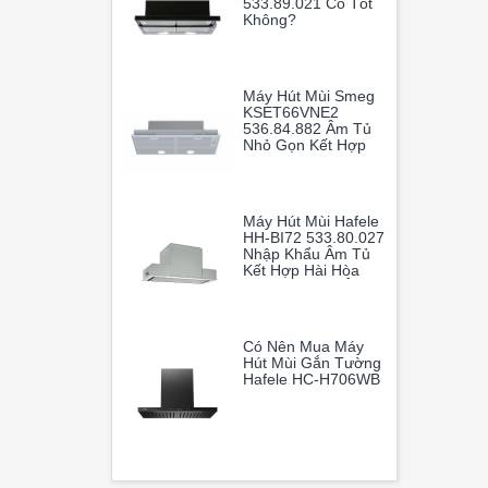
533.89.021 Có Tốt
Không?
Máy Hút Mùi Smeg
KSET66VNE2
536.84.882 Âm Tủ
Nhỏ Gọn Kết Hợp
Cùng Khả Năng Vận
Hành Mạnh Mẽ
Giúp Loại Bỏ Hoàn
Toàn Mùi Dầu Mỡ
Máy Hút Mùi Hafele
HH-BI72 533.80.027
Nhập Khẩu Âm Tủ
Kết Hợp Hài Hòa
Giữa Thiết Kế Âm
Tủ Thông Minh Và
Hiệu Suất Hoạt
Động Vượt Trội
Có Nên Mua Máy
Hút Mùi Gắn Tường
Hafele HC-H706WB