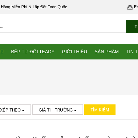
 Hàng Miễn Phí & Lắp Đặt Toàn Quốc
E
T
HỦ
BẾP TỪ ĐÔI TEADY
GIỚI THIỆU
SẢN PHẨM
TIN 
TÌM KIẾM
 XẾP THEO
GIÁ THỊ TRƯỜNG