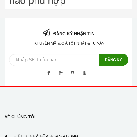
nào phù hợp
ĐĂNG KÝ NHẬN TIN
KHUYẾN MÃI & GIÁ TỐT NHẤT & TƯ VẤN
ĐĂNG KÝ
VỀ CHÚNG TÔI
THIẾT BỊ NHÀ BẾP HOÀNG LONG