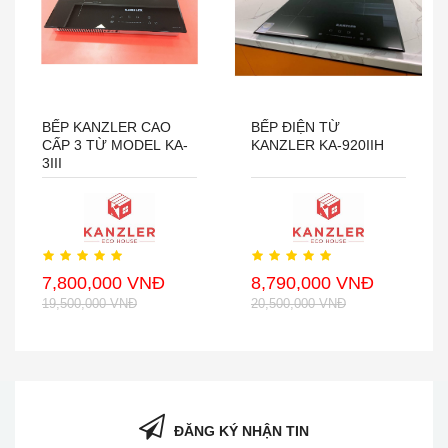
BẾP KANZLER CAO
BẾP ĐIỆN TỪ
CẤP 3 TỪ MODEL KA-
KANZLER KA-920IIH
3III
7,800,000 VNĐ
8,790,000 VNĐ
19,500,000 VNĐ
20,500,000 VNĐ
ĐĂNG KÝ NHẬN TIN