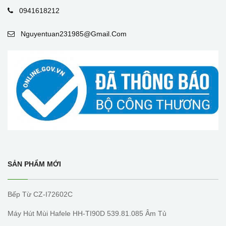
0941618212
Nguyentuan231985@gmail.com
SẢN PHẨM MỚI
Bếp Từ CZ-I72602C
Máy Hút Mùi Hafele HH-TI90D 539.81.085 Âm Tủ