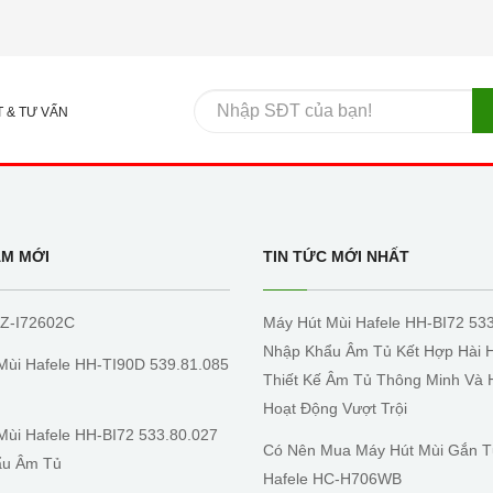
T & TƯ VẤN
ẨM MỚI
TIN TỨC MỚI NHẤT
Z-I72602C
Máy Hút Mùi Hafele HH-BI72 53
Nhập Khẩu Âm Tủ Kết Hợp Hài 
Mùi Hafele HH-TI90D 539.81.085
Thiết Kế Âm Tủ Thông Minh Và 
Hoạt Động Vượt Trội
Mùi Hafele HH-BI72 533.80.027
Có Nên Mua Máy Hút Mùi Gắn 
ẩu Âm Tủ
Hafele HC-H706WB