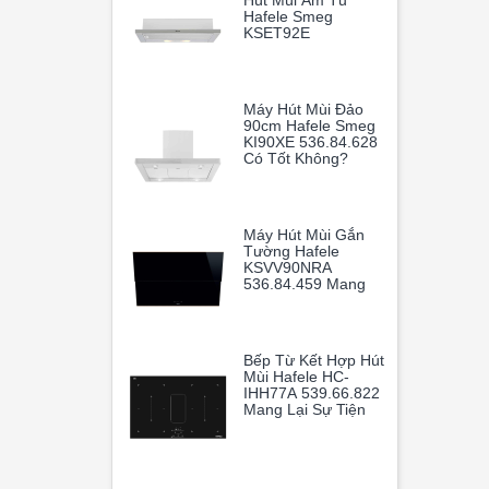
Hút Mùi Âm Tủ
Hafele Smeg
KSET92E
536.84.872
Máy Hút Mùi Đảo
90cm Hafele Smeg
KI90XE 536.84.628
Có Tốt Không?
Máy Hút Mùi Gắn
Tường Hafele
KSVV90NRA
536.84.459 Mang
Lại Sự Sang Trọng
Và Tiện Nghi Cho
Gian Bếp Gia Đình.
Bếp Từ Kết Hợp Hút
Mùi Hafele HC-
IHH77A 539.66.822
Mang Lại Sự Tiện
Nghi Tối Đa