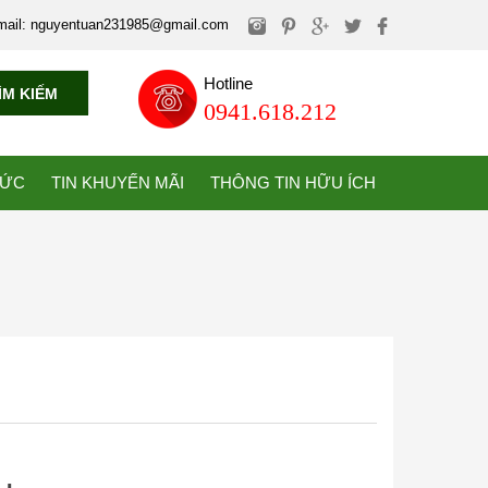
mail: nguyentuan231985@gmail.com
Hotline
ÌM KIẾM
0941.618.212
TỨC
TIN KHUYẾN MÃI
THÔNG TIN HỮU ÍCH