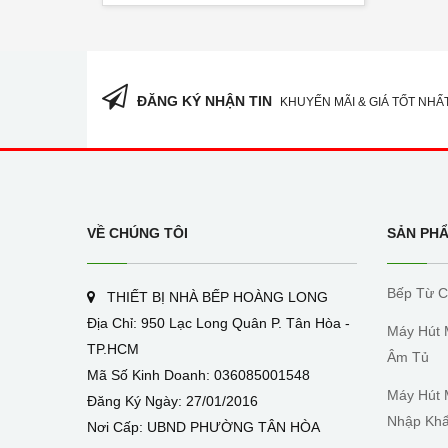
ĐĂNG KÝ NHẬN TIN
KHUYẾN MÃI & GIÁ TỐT NHẤ
VỀ CHÚNG TÔI
SẢN PH
Bếp Từ C
THIẾT BỊ NHÀ BẾP HOÀNG LONG
Địa Chỉ: 950 Lạc Long Quân P. Tân Hòa -
Máy Hút 
TP.HCM
Âm Tủ
Mã Số Kinh Doanh: 036085001548
Máy Hút 
Đăng Ký Ngày: 27/01/2016
Nhập Kh
Nơi Cấp: UBND PHƯỜNG TÂN HÒA