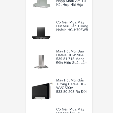
Nhập Khẩu Âm Tủ
Kết Hợp Hài Hòa
Giữa Thiết Kế Âm
Tủ Thông Minh Và
Hiệu Suất Hoạt
Động Vượt Trội
Có Nên Mua Máy
Hút Mùi Gắn Tường
Hafele HC-H706WB
Máy Hút Mùi Đảo
Hafele HH-IS90A
539.81.715 Mang
Đến Hiệu Suất Làm
Sạch Không Khí
Vượt Trội, Giúp
Gian Bếp Gia Đình
Luôn Thoáng Mát
Máy Hút Mùi Gắn
Và Trong Lành.
Tường Hafele HH-
WVGS90A
533.80.203 Ra Đời
Như Một Vị Cứu
Tinh Hoàn Hảo
Có Nên Mua Máy