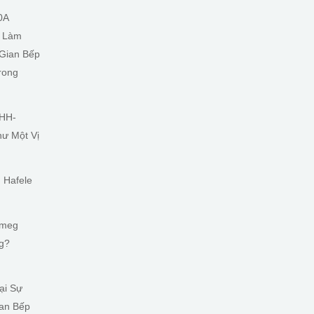
0A
t Làm
 Gian Bếp
rong
 HH-
ư Một Vị
 Hafele
Smeg
g?
ại Sự
ian Bếp