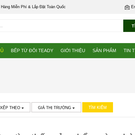
 Hàng Miễn Phí & Lắp Đặt Toàn Quốc
E
T
HỦ
BẾP TỪ ĐÔI TEADY
GIỚI THIỆU
SẢN PHẨM
TIN 
TÌM KIẾM
 XẾP THEO
GIÁ THỊ TRƯỜNG