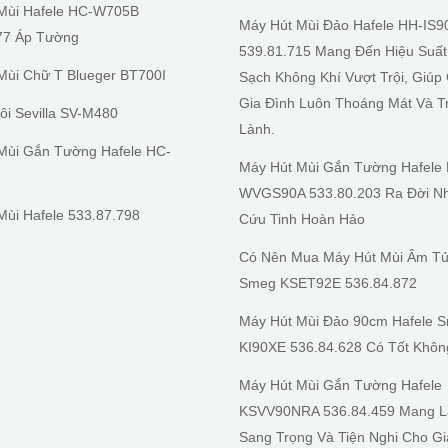
Mùi Hafele HC-W705B
Máy Hút Mùi Đảo Hafele HH-IS9
77 Áp Tường
539.81.715 Mang Đến Hiệu Suấ
Mùi Chữ T Blueger BT700I
Sạch Không Khí Vượt Trội, Giúp
Gia Đình Luôn Thoáng Mát Và T
ôi Sevilla SV-M480
Lành.
Mùi Gắn Tường Hafele HC-
Máy Hút Mùi Gắn Tường Hafele
WVGS90A 533.80.203 Ra Đời Nh
Mùi Hafele 533.87.798
Cứu Tinh Hoàn Hảo
Có Nên Mua Máy Hút Mùi Âm Tủ
Smeg KSET92E 536.84.872
Máy Hút Mùi Đảo 90cm Hafele 
KI90XE 536.84.628 Có Tốt Khôn
Máy Hút Mùi Gắn Tường Hafele
KSVV90NRA 536.84.459 Mang L
Sang Trọng Và Tiện Nghi Cho G