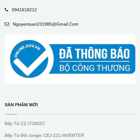
0941618212
Nguyentuan231985@gmail.com
SẢN PHẨM MỚI
Bếp Từ CZ-I72602C
Bếp Từ Đôi Junger CEJ-221-INVERTER