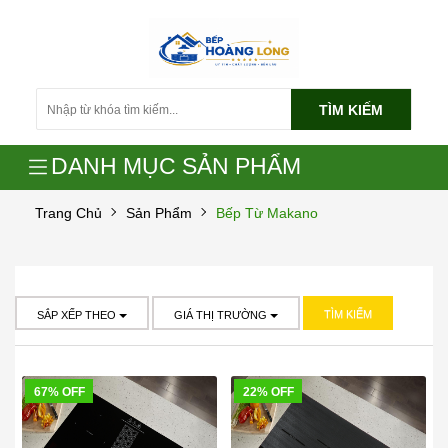
TÌM KIẾM
DANH MỤC SẢN PHẨM
Trang Chủ
Sản Phẩm
Bếp Từ Makano
TÌM KIẾM
SẮP XẾP THEO
GIÁ THỊ TRƯỜNG
67% OFF
22% OFF