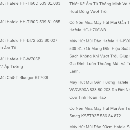
Mùi Hafele HH-TI60D 539.81.083
Thiết Kế Âm Tủ Thông Minh Và 
Hoạt Động Vượt Trội
Mùi Hafele HH-TI90D 539.81.085
Có Nên Mua Máy Hút Mùi Gắn 
Hafele HC-H706WB
Mùi Hafele HH-BI72 533.80.027
Máy Hút Mùi Đảo Hafele HH-IS9
ẩu Âm Tủ
539.81.715 Mang Đến Hiệu Suấ
Sạch Không Khí Vượt Trội, Giúp
Mùi Hafele HC-W705B
Gia Đình Luôn Thoáng Mát Và T
77 Áp Tường
Lành.
Mùi Chữ T Blueger BT700I
Máy Hút Mùi Gắn Tường Hafele
WVGS90A 533.80.203 Ra Đời Nh
Cứu Tinh Hoàn Hảo
Có Nên Mua Máy Hút Mùi Âm Tủ
Smeg KSET92E 536.84.872
Máy Hút Mùi Đảo 90cm Hafele 