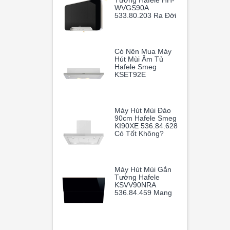
Tường Hafele HH-
WVGS90A
533.80.203 Ra Đời
Như Một Vị Cứu
Tinh Hoàn Hảo
Có Nên Mua Máy
Hút Mùi Âm Tủ
Hafele Smeg
KSET92E
536.84.872
Máy Hút Mùi Đảo
90cm Hafele Smeg
KI90XE 536.84.628
Có Tốt Không?
Máy Hút Mùi Gắn
Tường Hafele
KSVV90NRA
536.84.459 Mang
Lại Sự Sang Trọng
Và Tiện Nghi Cho
Gian Bếp Gia Đình.