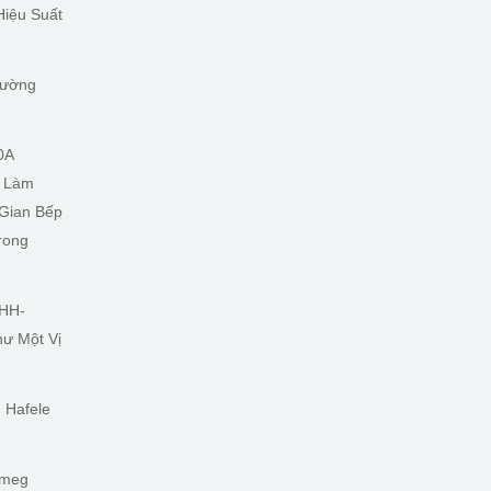
Hiệu Suất
Tường
0A
t Làm
 Gian Bếp
rong
 HH-
ư Một Vị
 Hafele
Smeg