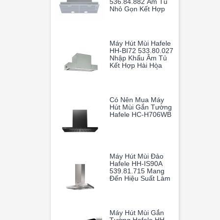
536.84.882 Âm Tủ
Nhỏ Gọn Kết Hợp
Cùng Khả Năng Vận
Hành Mạnh Mẽ
Giúp Loại Bỏ Hoàn
Toàn Mùi Dầu Mỡ
Máy Hút Mùi Hafele
HH-BI72 533.80.027
Nhập Khẩu Âm Tủ
Kết Hợp Hài Hòa
Giữa Thiết Kế Âm
Tủ Thông Minh Và
Hiệu Suất Hoạt
Động Vượt Trội
Có Nên Mua Máy
Hút Mùi Gắn Tường
Hafele HC-H706WB
Máy Hút Mùi Đảo
Hafele HH-IS90A
539.81.715 Mang
Đến Hiệu Suất Làm
Sạch Không Khí
Vượt Trội, Giúp
Gian Bếp Gia Đình
Luôn Thoáng Mát
Máy Hút Mùi Gắn
Và Trong Lành.