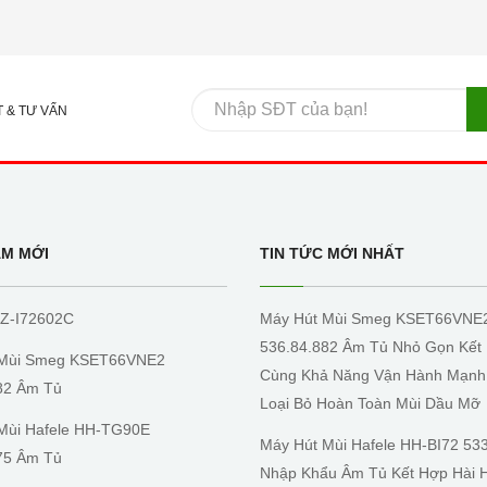
T & TƯ VẤN
ẨM MỚI
TIN TỨC MỚI NHẤT
Z-I72602C
Máy Hút Mùi Smeg KSET66VNE
536.84.882 Âm Tủ Nhỏ Gọn Kết
 Mùi Smeg KSET66VNE2
Cùng Khả Năng Vận Hành Mạnh
82 Âm Tủ
Loại Bỏ Hoàn Toàn Mùi Dầu Mỡ
Mùi Hafele HH-TG90E
Máy Hút Mùi Hafele HH-BI72 53
75 Âm Tủ
Nhập Khẩu Âm Tủ Kết Hợp Hài 