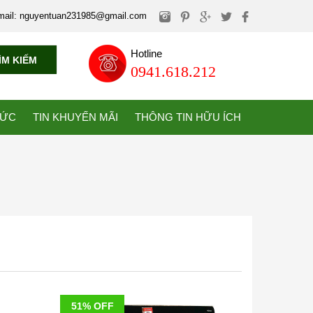
mail: nguyentuan231985@gmail.com
Hotline
ÌM KIẾM
0941.618.212
TỨC
TIN KHUYẾN MÃI
THÔNG TIN HỮU ÍCH
51% OFF