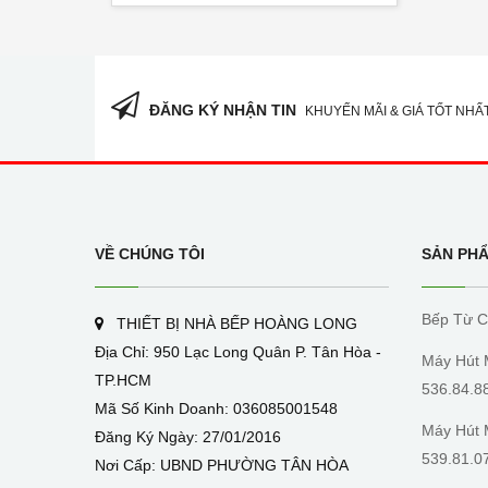
ĐĂNG KÝ NHẬN TIN
KHUYẾN MÃI & GIÁ TỐT NHẤ
VỀ CHÚNG TÔI
SẢN PH
Bếp Từ C
THIẾT BỊ NHÀ BẾP HOÀNG LONG
Địa Chỉ: 950 Lạc Long Quân P. Tân Hòa -
Máy Hút
TP.HCM
536.84.8
Mã Số Kinh Doanh: 036085001548
Máy Hút 
Đăng Ký Ngày: 27/01/2016
539.81.0
Nơi Cấp: UBND PHƯỜNG TÂN HÒA