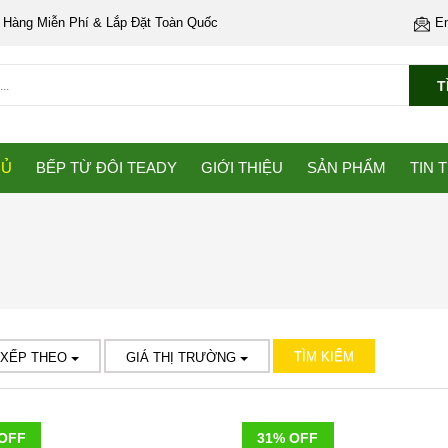
 Hàng Miễn Phí & Lắp Đặt Toàn Quốc
E
T
HỦ
BẾP TỪ ĐÔI TEADY
GIỚI THIỆU
SẢN PHẨM
TIN 
TÌM KIẾM
 XẾP THEO
GIÁ THỊ TRƯỜNG
OFF
31% OFF