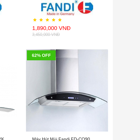
1,890,000 VNĐ
3,450,000 VNĐ
62% OFF
YK
Máy Hút Mùi Fandi FD-CQ90