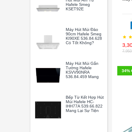
Hút Mùi Âm Tủ
Hafele Smeg
KSET92E
536.84.872
Máy Hút Mùi Đảo
90cm Hafele Smeg
KI90XE 536.84.628
Có Tốt Không?
3,3
7,95
Máy Hút Mùi Gắn
Tường Hafele
34% 
KSVV90NRA
536.84.459 Mang
Lại Sự Sang Trọng
Và Tiện Nghi Cho
Gian Bếp Gia Đình.
Bếp Từ Kết Hợp Hút
Mùi Hafele HC-
IHH77A 539.66.822
Mang Lại Sự Tiện
Nghi Tối Đa