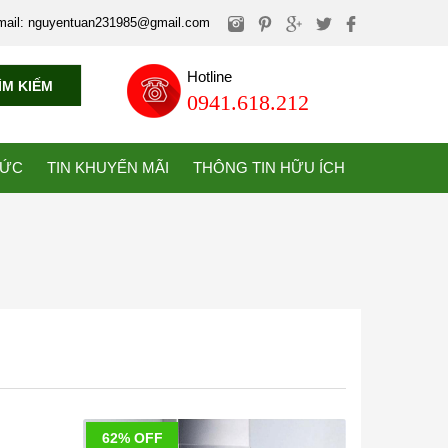
mail: nguyentuan231985@gmail.com
Hotline
ÌM KIẾM
0941.618.212
TỨC
TIN KHUYẾN MÃI
THÔNG TIN HỮU ÍCH
62% OFF