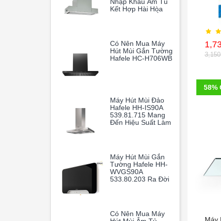
Nhập Khẩu Âm Tủ
Kết Hợp Hài Hòa
Giữa Thiết Kế Âm
Tủ Thông Minh Và
Hiệu Suất Hoạt
Động Vượt Trội
Có Nên Mua Máy
1,7
Hút Mùi Gắn Tường
3,15
Hafele HC-H706WB
58% 
Máy Hút Mùi Đảo
Hafele HH-IS90A
539.81.715 Mang
Đến Hiệu Suất Làm
Sạch Không Khí
Vượt Trội, Giúp
Gian Bếp Gia Đình
Luôn Thoáng Mát
Máy Hút Mùi Gắn
Và Trong Lành.
Tường Hafele HH-
WVGS90A
533.80.203 Ra Đời
Như Một Vị Cứu
Tinh Hoàn Hảo
Có Nên Mua Máy
Máy 