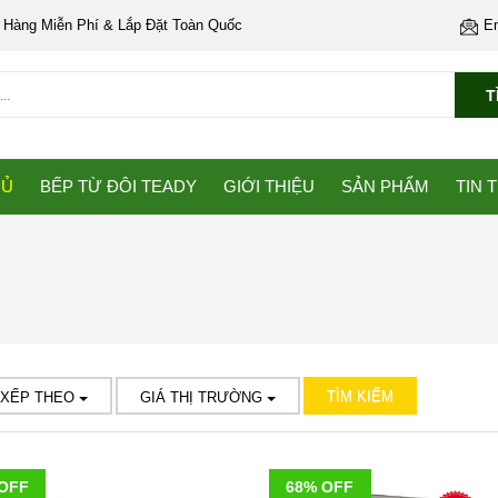
 Hàng Miễn Phí & Lắp Đặt Toàn Quốc
E
T
HỦ
BẾP TỪ ĐÔI TEADY
GIỚI THIỆU
SẢN PHẨM
TIN 
TÌM KIẾM
 XẾP THEO
GIÁ THỊ TRƯỜNG
OFF
68% OFF