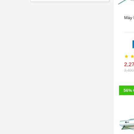
Máy 
2,2
3,49
56% 