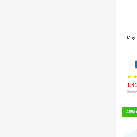
Máy 
1,4
3,25
46% 