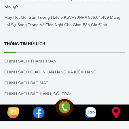
Không?
Máy Hút Mùi Gắn Tường Hafele KSVV90NRA 536.84.459 Mang
Lại Sự Sang Trọng Và Tiện Nghi Cho Gian Bếp Gia Đình.
THÔNG TIN HỮU ÍCH
CHÍNH SÁCH THANH TOÁN
CHÍNH SÁCH GIAO, NHẬN HÀNG VÀ KIỂM HÀNG:
CHÍNH SÁCH BẢO MẬT
CHÍNH SÁCH BẢO HÀNH, ĐỔI TRẢ:
Copyright © 2024 | Bếp Hoàng Long