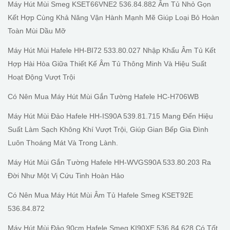
Máy Hút Mùi Smeg KSET66VNE2 536.84.882 Âm Tủ Nhỏ Gọn
Kết Hợp Cùng Khả Năng Vận Hành Mạnh Mẽ Giúp Loại Bỏ Hoàn
Toàn Mùi Dầu Mỡ
Máy Hút Mùi Hafele HH-BI72 533.80.027 Nhập Khẩu Âm Tủ Kết
Hợp Hài Hòa Giữa Thiết Kế Âm Tủ Thông Minh Và Hiệu Suất
Hoạt Động Vượt Trội
Có Nên Mua Máy Hút Mùi Gắn Tường Hafele HC-H706WB
Máy Hút Mùi Đảo Hafele HH-IS90A 539.81.715 Mang Đến Hiệu
Suất Làm Sạch Không Khí Vượt Trội, Giúp Gian Bếp Gia Đình
Luôn Thoáng Mát Và Trong Lành.
Máy Hút Mùi Gắn Tường Hafele HH-WVGS90A 533.80.203 Ra
Đời Như Một Vị Cứu Tinh Hoàn Hảo
Có Nên Mua Máy Hút Mùi Âm Tủ Hafele Smeg KSET92E
536.84.872
Máy Hút Mùi Đảo 90cm Hafele Smeg KI90XE 536.84.628 Có Tốt