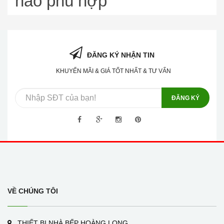
nào phù hợp
ĐĂNG KÝ NHẬN TIN
KHUYẾN MÃI & GIÁ TỐT NHẤT & TƯ VẤN
ĐĂNG KÝ
VỀ CHÚNG TÔI
THIẾT BỊ NHÀ BẾP HOÀNG LONG