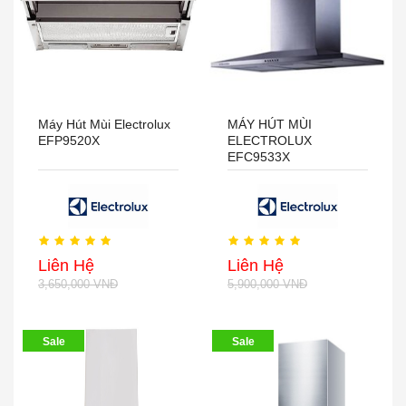
Máy Hút Mùi Electrolux
MÁY HÚT MÙI
EFP9520X
ELECTROLUX
EFC9533X
Liên Hệ
Liên Hệ
3,650,000 VNĐ
5,900,000 VNĐ
Sale
Sale