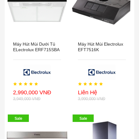
Máy Hút Mùi Dưới Tủ
Máy Hút Mùi Electrolux
ELectrolux ERF715SBA
EFT7516K
2,990,000 VNĐ
Liên Hệ
3,949,000 VNĐ
3,990,000 VNĐ
Sale
Sale