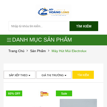
TÌM KIẾM
DANH MỤC SẢN PHẨM
Trang Chủ
Sản Phẩm
Máy Hút Mùi Electrolux
TÌM KIẾM
SẮP XẾP THEO
GIÁ THỊ TRƯỜNG
60% OFF
Sale