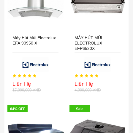
Máy Hút Mùi Electrolux
MÁY HÚT MÙI
EFA 90950 X
ELECTROLUX
EFP6520X
Liên Hệ
Liên Hệ
17,990,000 VNĐ
4,900,000 VNĐ
64% OFF
Sale