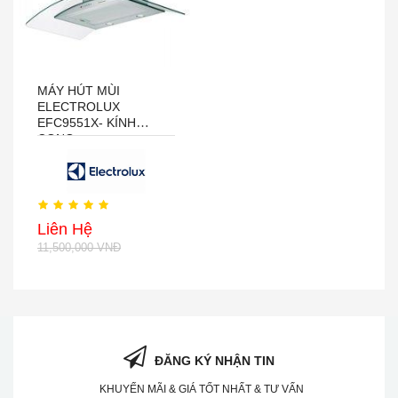
MÁY HÚT MÙI
ELECTROLUX
EFC9551X- KÍNH
CONG
Liên Hệ
11,500,000 VNĐ
ĐĂNG KÝ NHẬN TIN
KHUYẾN MÃI & GIÁ TỐT NHẤT & TƯ VẤN