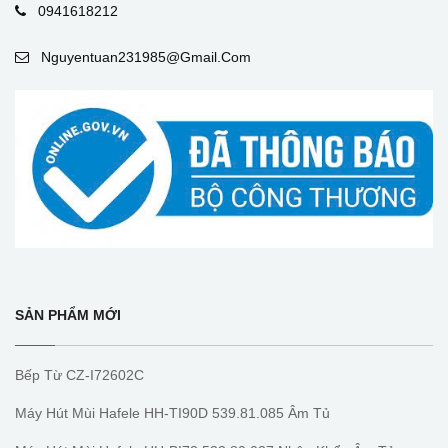
0941618212
Nguyentuan231985@gmail.com
SẢN PHẨM MỚI
Bếp Từ CZ-I72602C
Máy Hút Mùi Hafele HH-TI90D 539.81.085 Âm Tủ