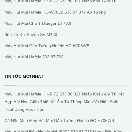
Máy Hút Mùi Hafele HH-BI72 533.80.027 Nhập Khẩu Âm Tủ
Máy Hút Mùi Hafele HC-W705B 533.87.377 Áp Tường
Máy Hút Mùi Chữ T Blueger BT700I
Bếp Từ Đôi Sevilla SV-M480
Máy Hút Mùi Gắn Tường Hafele HC-H706WB
Máy Hút Mùi Hafele 533.87.798
TIN TỨC MỚI NHẤT
Máy Hút Mùi Hafele HH-BI72 533.80.027 Nhập Khẩu Âm Tủ Kết
Hợp Hài Hòa Giữa Thiết Kế Âm Tủ Thông Minh Và Hiệu Suất
Hoạt Động Vượt Trội
Có Nên Mua Máy Hút Mùi Gắn Tường Hafele HC-H706WB
Máy Hút Mùi Đảo Hafele HH-IS90A 539.81.715 Mang Đến Hiệu