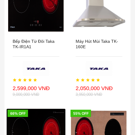
Bếp Điện Từ Đôi Taka
Máy Hút Mùi Taka TK-
TK-IR1A1
160E
2,599,000 VNĐ
2,050,000 VNĐ
9,000,000 VNĐ
3,950,000 VNĐ
66% OFF
55% OFF