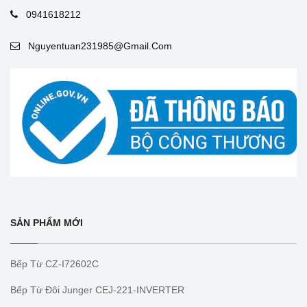
0941618212
Nguyentuan231985@gmail.com
SẢN PHẨM MỚI
Bếp Từ CZ-I72602C
Bếp Từ Đôi Junger CEJ-221-INVERTER