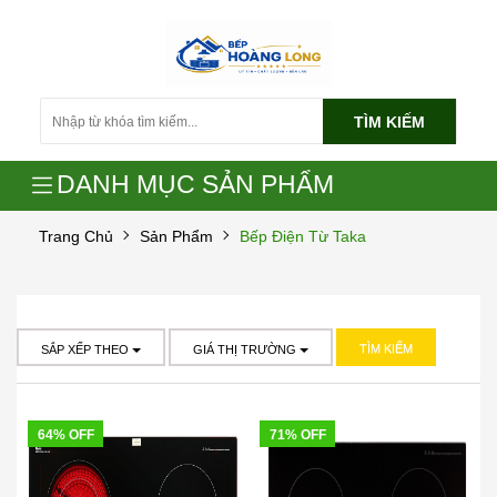
TÌM KIẾM
DANH MỤC SẢN PHẨM
Trang Chủ
Sản Phẩm
Bếp Điện Từ Taka
TÌM KIẾM
SẮP XẾP THEO
GIÁ THỊ TRƯỜNG
64% OFF
71% OFF