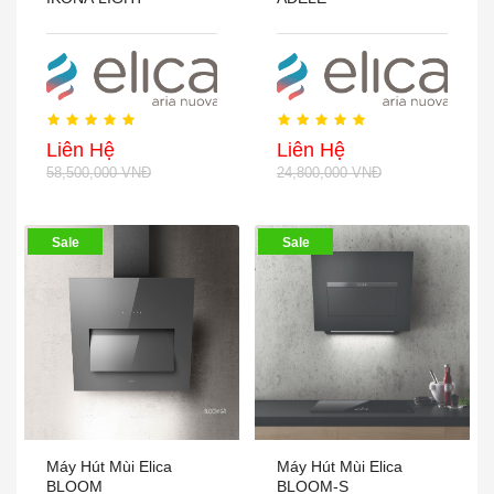
Liên Hệ
Liên Hệ
58,500,000 VNĐ
24,800,000 VNĐ
Sale
Sale
Máy Hút Mùi Elica
Máy Hút Mùi Elica
BLOOM
BLOOM-S