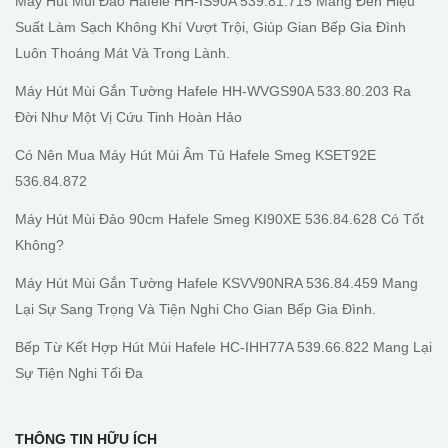
Máy Hút Mùi Đảo Hafele HH-IS90A 539.81.715 Mang Đến Hiệu
Suất Làm Sạch Không Khí Vượt Trội, Giúp Gian Bếp Gia Đình
Luôn Thoáng Mát Và Trong Lành.
Máy Hút Mùi Gắn Tường Hafele HH-WVGS90A 533.80.203 Ra
Đời Như Một Vị Cứu Tinh Hoàn Hảo
Có Nên Mua Máy Hút Mùi Âm Tủ Hafele Smeg KSET92E
536.84.872
Máy Hút Mùi Đảo 90cm Hafele Smeg KI90XE 536.84.628 Có Tốt
Không?
Máy Hút Mùi Gắn Tường Hafele KSVV90NRA 536.84.459 Mang
Lại Sự Sang Trọng Và Tiện Nghi Cho Gian Bếp Gia Đình.
Bếp Từ Kết Hợp Hút Mùi Hafele HC-IHH77A 539.66.822 Mang Lại
Sự Tiện Nghi Tối Đa
THÔNG TIN HỮU ÍCH