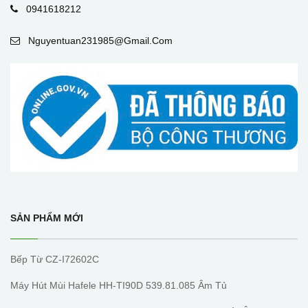
0941618212
Nguyentuan231985@gmail.com
SẢN PHẨM MỚI
Bếp Từ CZ-I72602C
Máy Hút Mùi Hafele HH-TI90D 539.81.085 Âm Tủ