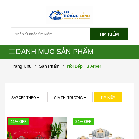
TÌM KIẾM
DANH MỤC SẢN PHẨM
Trang Chủ
Sản Phẩm
Nồi Bếp Từ Arber
TÌM KIẾM
SẮP XẾP THEO
GIÁ THỊ TRƯỜNG
41% OFF
24% OFF