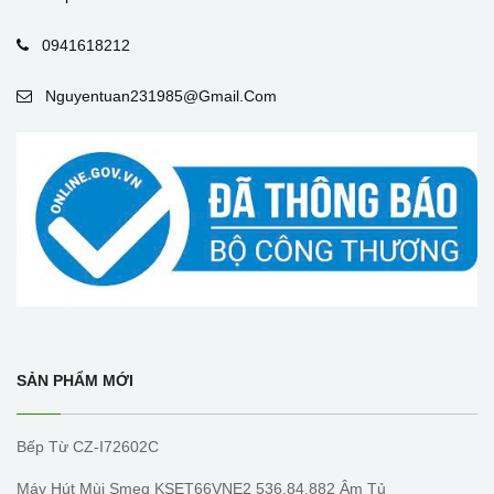
0941618212
Nguyentuan231985@gmail.com
SẢN PHẨM MỚI
Bếp Từ CZ-I72602C
Máy Hút Mùi Smeg KSET66VNE2 536.84.882 Âm Tủ