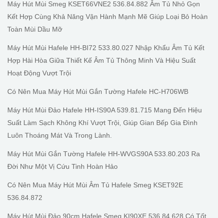
Máy Hút Mùi Smeg KSET66VNE2 536.84.882 Âm Tủ Nhỏ Gọn
Kết Hợp Cùng Khả Năng Vận Hành Mạnh Mẽ Giúp Loại Bỏ Hoàn
Toàn Mùi Dầu Mỡ
Máy Hút Mùi Hafele HH-BI72 533.80.027 Nhập Khẩu Âm Tủ Kết
Hợp Hài Hòa Giữa Thiết Kế Âm Tủ Thông Minh Và Hiệu Suất
Hoạt Động Vượt Trội
Có Nên Mua Máy Hút Mùi Gắn Tường Hafele HC-H706WB
Máy Hút Mùi Đảo Hafele HH-IS90A 539.81.715 Mang Đến Hiệu
Suất Làm Sạch Không Khí Vượt Trội, Giúp Gian Bếp Gia Đình
Luôn Thoáng Mát Và Trong Lành.
Máy Hút Mùi Gắn Tường Hafele HH-WVGS90A 533.80.203 Ra
Đời Như Một Vị Cứu Tinh Hoàn Hảo
Có Nên Mua Máy Hút Mùi Âm Tủ Hafele Smeg KSET92E
536.84.872
Máy Hút Mùi Đảo 90cm Hafele Smeg KI90XE 536.84.628 Có Tốt