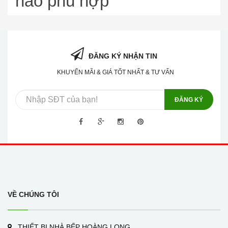
nào phù hợp
ĐĂNG KÝ NHẬN TIN
KHUYẾN MÃI & GIÁ TỐT NHẤT & TƯ VẤN
ĐĂNG KÝ
VỀ CHÚNG TÔI
THIẾT BỊ NHÀ BẾP HOÀNG LONG